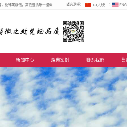
語言選擇：
∷
餾，旋轉蒸發儀，高低溫循環一體機
新聞中心
經典案例
聯系我們
售