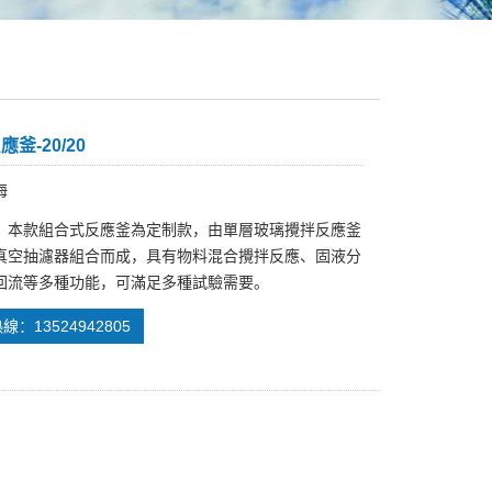
釜-20/20
海
：本款組合式反應釜為定制款，由單層玻璃攪拌反應釜
真空抽濾器組合而成，具有物料混合攪拌反應、固液分
回流等多種功能，可滿足多種試驗需要。
：13524942805