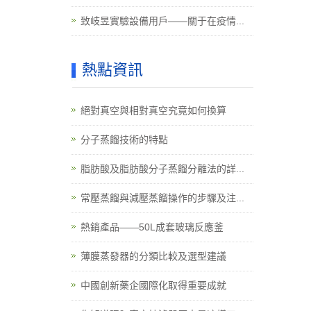
致岐昱實驗設備用戶——關于在疫情...
熱點資訊
絕對真空與相對真空究竟如何換算
分子蒸餾技術的特點
脂肪酸及脂肪酸分子蒸餾分離法的詳...
常壓蒸餾與減壓蒸餾操作的步驟及注...
熱銷產品——50L成套玻璃反應釜
薄膜蒸發器的分類比較及選型建議
中國創新藥企國際化取得重要成就