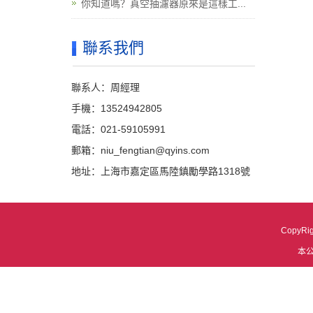
你知道嗎？真空抽濾器原來是這樣工...
聯系我們
聯系人：周經理
手機：13524942805
電話：021-59105991
郵箱：niu_fengtian@qyins.com
地址：上海市嘉定區馬陸鎮勵學路1318號
CopyRi
本
粉色视频