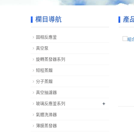
欄目導航
產
固相反應釜
真空泵
旋轉蒸發器系列
短程蒸餾
分子蒸餾
真空抽濾器
+
玻璃反應釜系列
氣體洗滌器
薄膜蒸發器