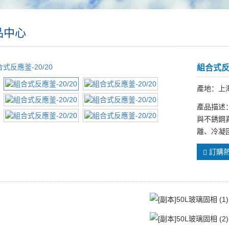
品中心
組合式反應
產地：上
產品描述
與不銹鋼
離、冷凝
訂購熱線