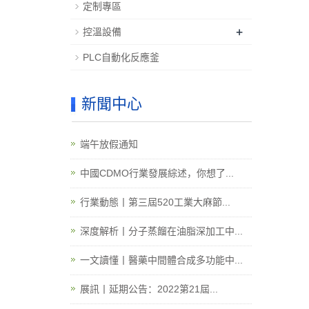
定制專區
+
控溫設備
PLC自動化反應釜
新聞中心
端午放假通知
中國CDMO行業發展綜述，你想了...
行業動態丨第三屆520工業大麻節...
深度解析丨分子蒸餾在油脂深加工中...
一文讀懂丨醫藥中間體合成多功能中...
展訊丨延期公告：2022第21屆...