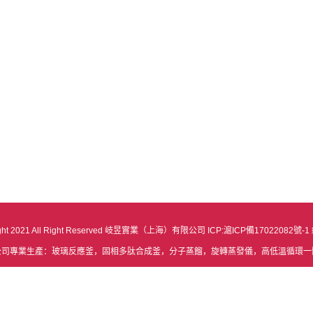
ght 2021 All Right Reserved 岐昱實業（上海）有限公司 ICP:滬ICP備17022082號-1
公司專業生產：玻璃反應釜，固相多肽合成釜，分子蒸餾，旋轉蒸發儀，高低溫循環一
地址：上海市嘉定區馬陸鎮勵學路1318號 電話：021-59105991 手機：1352494280