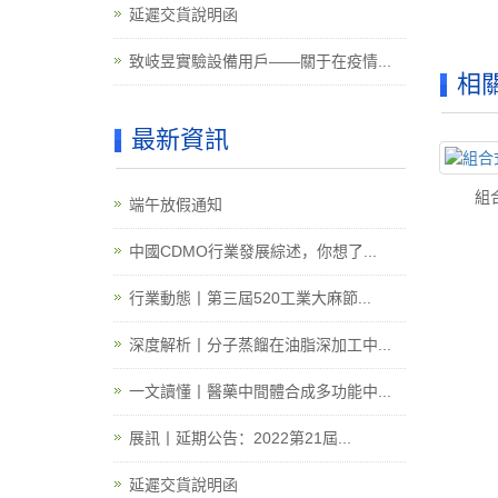
延遲交貨說明函
致岐昱實驗設備用戶——關于在疫情...
相
最新資訊
組合
端午放假通知
中國CDMO行業發展綜述，你想了...
行業動態丨第三屆520工業大麻節...
深度解析丨分子蒸餾在油脂深加工中...
一文讀懂丨醫藥中間體合成多功能中...
展訊丨延期公告：2022第21屆...
延遲交貨說明函