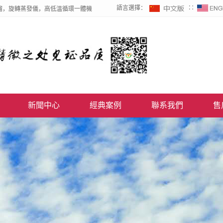
語言選擇：
∷
餾，旋轉蒸發儀，高低溫循環一體機
新聞中心
經典案例
聯系我們
售