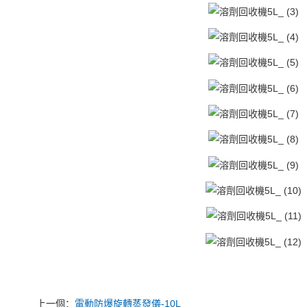
上一個：
電動防爆旋轉蒸發儀-10L