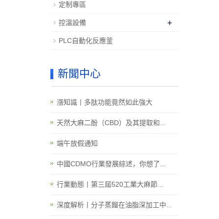
定制專區
+
控溫設備
PLC自動化反應釜
新聞中心
漲知識丨多肽功能竟然如此強大
天然大麻二酚（CBD）及其提取和...
端午放假通知
中國CDMO行業發展綜述，你想了...
行業動態丨第三屆520工業大麻節...
深度解析丨分子蒸餾在油脂深加工中...