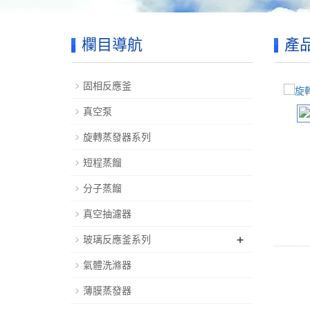
欄目導航
產
固相反應釜
真空泵
旋轉蒸發器系列
短程蒸餾
分子蒸餾
真空抽濾器
+
玻璃反應釜系列
氣體洗滌器
薄膜蒸發器