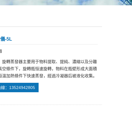
儀-5L
海
：旋轉蒸發器主要用于物料提取、提純、濃縮以及分離
真空條件下，旋轉瓶恒速旋轉，物料在瓶壁形成大面積
恒溫加熱條件下快速蒸發，經過冷凝器后被液化收集。
：13524942805