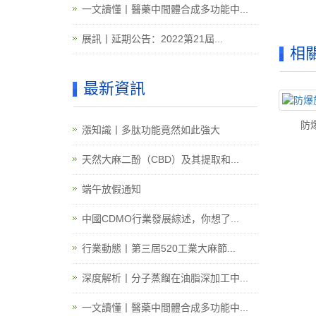
一文讀懂丨醫藥中間體合成多功能中...
展訊丨延期公告：2022第21屆...
相
最新資訊
防
漲知識丨多肽功能竟然如此強大
天然大麻二酚（CBD）及其提取和...
端午放假通知
中國CDMO行業發展綜述，你想了...
行業動態丨第三屆520工業大麻節...
深度解析丨分子蒸餾在油脂深加工中...
一文讀懂丨醫藥中間體合成多功能中...