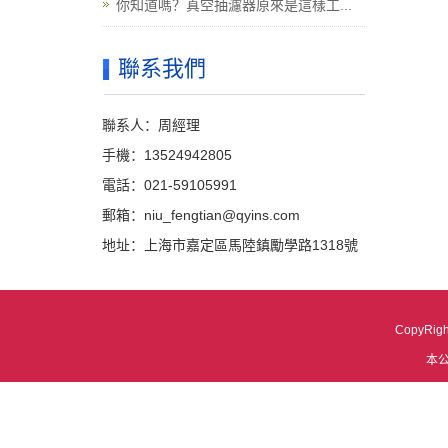
你知道嗎？真空抽濾器原來是這樣工...
聯系我們
聯系人：周經理
手機：13524942805
電話：021-59105991
郵箱：niu_fengtian@qyins.com
地址：上海市嘉定區馬陸鎮勵學路1318號
CopyRi
本
粉色视频