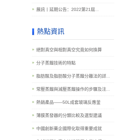
展訊丨延期公告：2022第21屆...
熱點資訊
絕對真空與相對真空究竟如何換算
分子蒸餾技術的特點
脂肪酸及脂肪酸分子蒸餾分離法的詳...
常壓蒸餾與減壓蒸餾操作的步驟及注...
熱銷產品——50L成套玻璃反應釜
薄膜蒸發器的分類比較及選型建議
中國創新藥企國際化取得重要成就