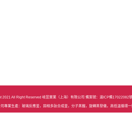
ght 2021 All Right Reserved 岐昱實業（上海）有限公司 備案號：
滬ICP備17022082
公司專業生產：玻璃反應釜，固相多肽合成釜，分子蒸餾，旋轉蒸發儀，高低溫循環一
地址：上海市嘉定區馬陸鎮勵學路1318號 電話：021-59105991 手機：1352494280