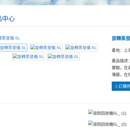
品中心
旋轉蒸發
產地：上
產品描述
實驗。在
薄膜，在
訂購熱線